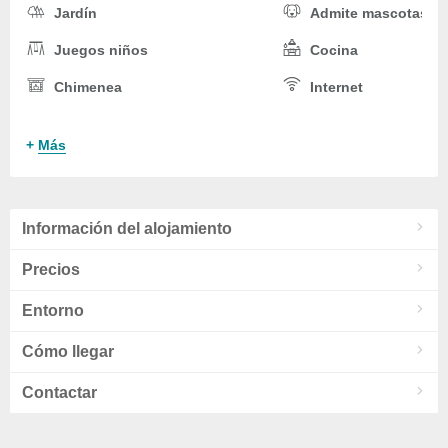
Jardín
Admite mascotas
Juegos niños
Cocina
Chimenea
Internet
Calefacción
TV
+
Más
Cuna
Parking
Información del alojamiento
Precios
Entorno
Cómo llegar
Contactar